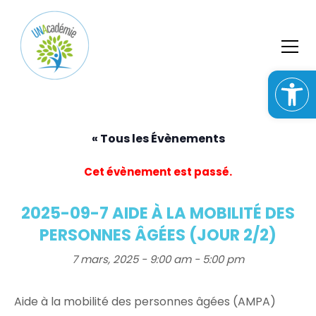
S
k
i
p
t
o
c
o
n
« Tous les Évènements
t
e
Cet évènement est passé.
n
t
2025-09-7 AIDE À LA MOBILITÉ DES
PERSONNES ÂGÉES (JOUR 2/2)
7 mars, 2025 - 9:00 am
-
5:00 pm
Aide à la mobilité des personnes âgées (AMPA)