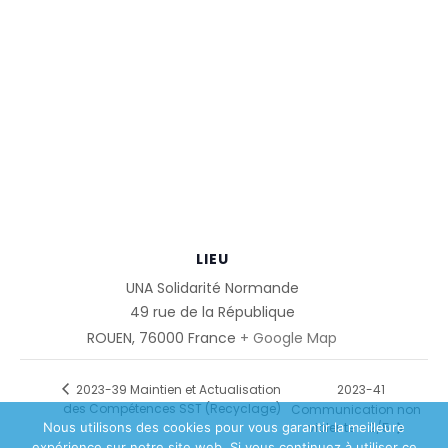
LIEU
UNA Solidarité Normande
49 rue de la République
ROUEN
,
76000
France
+ Google Map
2023-41
2023-39 Maintien et Actualisation
des Compétences SST (Recyclage)
Communication non
Nous utilisons des cookies pour vous garantir la meilleure
violente – 2/5
expérience sur notre site web. Si vous continuez à utiliser ce