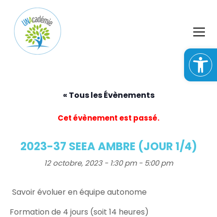
S
k
i
p
t
o
c
o
n
« Tous les Évènements
t
e
Cet évènement est passé.
n
t
2023-37 SEEA AMBRE (JOUR 1/4)
12 octobre, 2023 - 1:30 pm
-
5:00 pm
Savoir évoluer en équipe autonome
Formation de 4 jours (soit 14 heures)