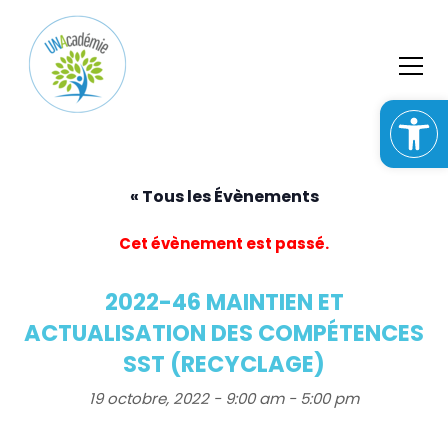
S
k
i
p
t
o
c
o
n
« Tous les Évènements
t
e
Cet évènement est passé.
n
t
2022-46 MAINTIEN ET
ACTUALISATION DES COMPÉTENCES
SST (RECYCLAGE)
19 octobre, 2022 - 9:00 am
-
5:00 pm